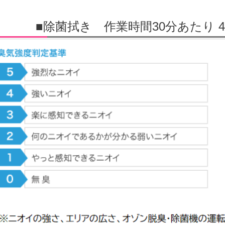
■除菌拭き
作業時間30分あたり 4,